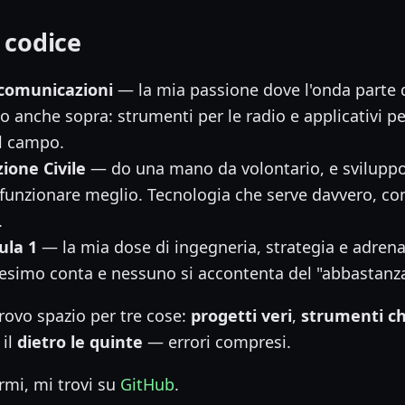
 codice
comunicazioni
— la mia passione dove l'onda parte 
o anche sopra: strumenti per le radio e applicativi pe
ul campo.
ione Civile
— do una mano da volontario, e sviluppo 
a funzionare meglio. Tecnologia che serve davvero, co
.
ula 1
— la mia dose di ingegneria, strategia e adrena
lesimo conta e nessuno si accontenta del "abbastanz
trovo spazio per tre cose:
progetti veri
,
strumenti ch
 il
dietro le quinte
— errori compresi.
rmi, mi trovi su
GitHub
.