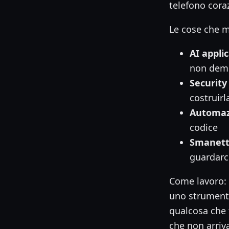
telefono cora
Le cose che 
AI applic
non demo
Security
costruirl
Automaz
codice
Smanett
guardarc
Come lavoro
uno strumento
qualcosa che 
che non arriv