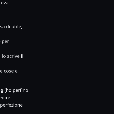
teva.
a di utile,
 per
lo scrive il
le cose e
ng
(ho perfino
edire
 perfezione