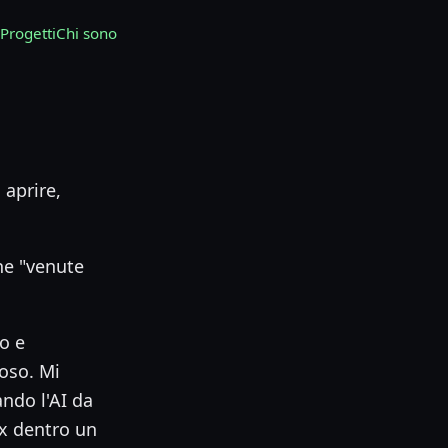
Progetti
Chi sono
aprire,
one "venute
o e
ioso. Mi
ando l'AI da
ux dentro un