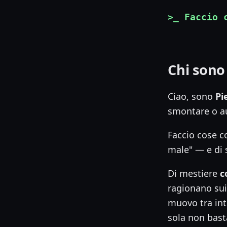
>_ Faccio 
Chi sono
Ciao, sono
Pi
smontare o au
Faccio cose co
male" — e di s
Di mestiere
c
ragionano sui
muovo tra inte
sola non bast